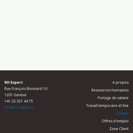
RH Expert
A propos
Rue François Bonivard 10
Ressources Humaines
1201 Genève
Portage de salaire
+41 22 321 44 75
Travail temporaire et fixe
info@rh-expert.ch
Contact
Offres d'emploi
Zone Client