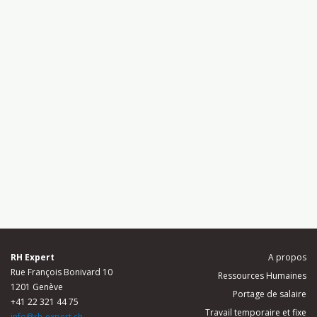
RH Expert
A propos
Rue François Bonivard 10
Ressources Humaines
1201 Genève
Portage de salaire
+41 22 321 44 75
Travail temporaire et fixe
info@rh-expert.ch