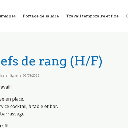
umaines
Portage de salaire
Travail temporaire et fixe
efs de rang (H/F)
e en ligne le: 03/08/2026
avail
:
se en place.
vice cocktail, à table et bar.
barrassage.
ofil
: