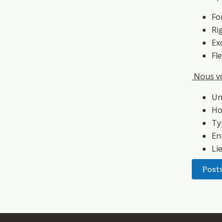
Fo
Ri
Ex
Fl
Nous v
Un
Ho
Ty
En
Lie
Post