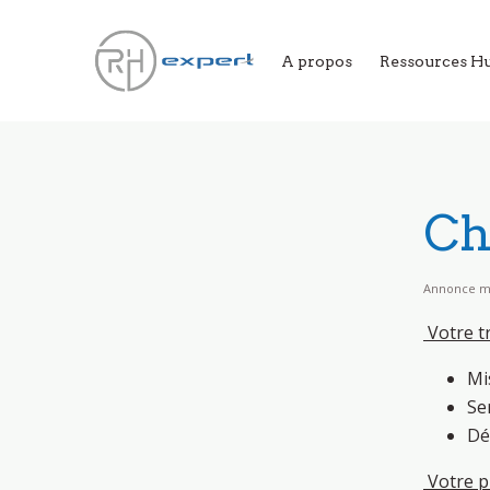
A propos
Ressources H
Ch
Annonce mis
Votre tr
Mi
Ser
Dé
Votre pr