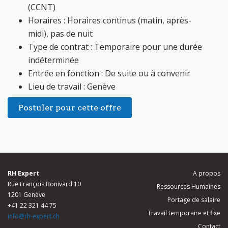
(CCNT)
Horaires : Horaires continus (matin, après-
midi), pas de nuit
Type de contrat : Temporaire pour une durée
indéterminée
Entrée en fonction : De suite ou à convenir
Lieu de travail : Genève
Postuler pour cette offre
RH Expert
A propos
Rue François Bonivard 10
Ressources Humaines
1201 Genève
Portage de salaire
+41 22 321 44 75
Travail temporaire et fixe
info@rh-expert.ch
Contact